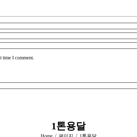
xt time I comment.
1톤용달
You are here:
Home
페이지
1톤용달