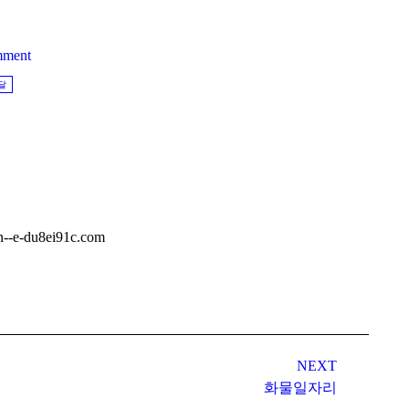
mment
달
du8ei91c.com
NEXT
화물일자리