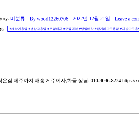
gory:
미분류
2022년 12월 21일
By
woori12260706
Leave a co
gs:
#세탁기용달 #냉장고용달 #주말배차 #주말예약 #당일배차 #장거리가구용달 #지방가구용
지 배송 제주이사,화물 상담: 010-9096-8224 https://xn--e-
Next
post: