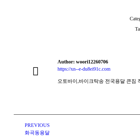
Cate
Ta
Author:
woori12260706
https://xn--e-du8ei91c.com
오토바이,바이크탁송 전국용달 큰짐 작은짐 제주까
Post
navigation
PREVIOUS
Previous
화곡동용달
post: