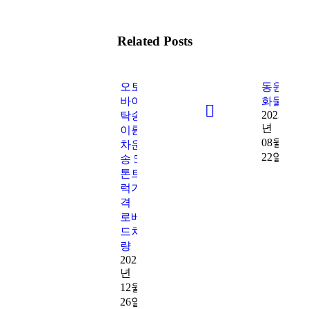
Related Posts
오토
동원
바이
화물
2023
탁송
년
이륜
08월
차운
22일
송 5
톤트
럭가
격
로베
드차
량
2023
년
12월
26일