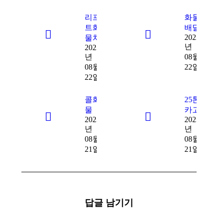
리프
화물
트화
배달
2023
물차
년
2023
년
08월
08월
22일
22일
콜화
25톤
물
카고
2023
2023
년
년
08월
08월
21일
21일
답글 남기기