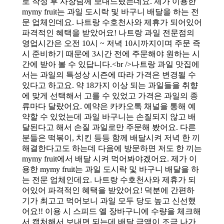
로 작성 후 사장님께 보내드렸는데요. 제가 이용한
mymy fruit는 과일 도시락 및 바구니 배달을 하는 전
문 업체인데요. 나트랑 수호천사와 제휴가 되어있어
파격적인 혜택을 받았어요! 나트랑 과일 전문점의
영업시간은 오전 10시 ~ 저녁 10시까지이며 주문 즉
시 준비하기 때문에 3시간 전에 주문해야 원하는 시
간에 받아 볼 수 있답니다.<br />나트랑 과일 맛집에
서는 과일의 특성상 시즌에 따라 가격은 변경될 수
있다고 하고요. 약 18가지 이상 되는 과일들을 취향
에 맞게 선택해서 고를 수 있었고 가격은 과일의 종
류마다 달랐어요. 예약은 카카오톡 채널을 통해 예
약할 수 있었는데 과일 바구니는 손질되지 않고 배
달된다고 해서 손질 과일로만 주문해 봤어요. 다른
분들은 떡볶이, 치킨 등등 함께 배달시켜 저녁 한 끼
해결한다고도 하는데 다음에 방문하면 저도 한 끼는
mymy fruit에서 배달 시켜 먹어봐야겠어요. 제가 이
용한 mymy fruit는 과일 도시락 및 바구니 배달을 하
는 전문 업체인데요. 나트랑 수호천사와 제휴가 되
어있어 파격적인 혜택을 받았어요! 덕분에 간편하
기가 최고고 먹어보니 과일 모두 당도 높고 신선했
어요!! 이용 시 스피드 엘 장바구니에 수량을 체크해
서 캡처해서 보내면 되는데 배달 금액이 조금 나가