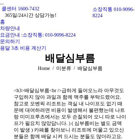
...
콜센터 1600-7432
소장직통 010-9096-
365일/24시간 상담가능!
8224
홈
차량안내
요금안내 :소장직통: 010-9096-8224
문의하기
용달 3초 비용 계산기
배달심부름
You are here:
Home
미분류
배달심부름
<h3>배달심부름<br />급하게 들어오느라 아무것도
구입하지 않아 과일과 함께 맥주를 부탁드렸어요.
참고로 모벤픽 리조트는 객실 내 나이프도 없기 때
문에 대여하려면 비용이 발생해서 불편했는데 나트
랑 미미프루츠에서는 모두 손질되어 오니 따로 나이
프가 필요치 않았답니다. ) ( 심부름비는 별도 금액
이 발생 ) 카페를 찾아보니 리조트에 머물고 있으신
분들은 함께 배달 시켜 드시는 분들도 많더라고요.