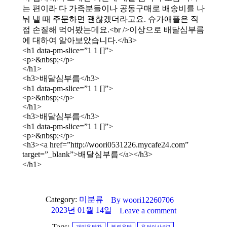
는 편이라 다 가족분들이나 공동구매로 배송비를 나
눠 낼 때 주문하면 괜찮겠더라고요. 슈가애플은 직
접 손질해 먹어봤는데요.<br />이상으로 배달심부름
에 대하여 알아보았습니다.</h3>
<h1 data-pm-slice=”1 1 []”>
<p>&nbsp;</p>
</h1>
<h3>배달심부름</h3>
<h1 data-pm-slice=”1 1 []”>
<p>&nbsp;</p>
</h1>
<h3>배달심부름</h3>
<h1 data-pm-slice=”1 1 []”>
<p>&nbsp;</p>
<h3><a href=”http://woori0531226.mycafe24.com”
target=”_blank”>배달심부름</a></h3>
</h1>
Category:
미분류
By
woori12260706
2023년 01월 14일
Leave a comment
Tags:
개인용달차
블링용달
용달이사란?