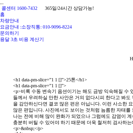
...
콜센터 1600-7432
365일/24시간 상담가능!
홈
차량안내
요금안내 :소장직통: 010-9096-8224
문의하기
용달 3초 비용 계산기
Y
H
<h1 data-pm-slice=”1 1 []”>25톤</h1>
<h1 data-pm-slice=”1 1 []”>
<p>비록 수동 변속기 옵션이기는 해도 금방 익숙해질 수
들께서 우려하실 만한 사안은 거의 없다시피 한다고 봐도 무
을 감안하신다면 결코 많은 편은 아닙니다. 이런 사소한
않은 편입니다. 사진에서도 보이는 것처럼 늠름한 자태를 
나는 전에 비해 많이 완화가 되었으나 그럼에도 감염이 계
충분히 버틸 수 있어야 하기 때문에 더욱 철저히 검사하는데
<p>&nbsp;</p>