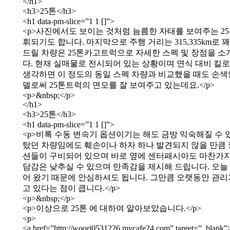
</h1>
<h3>25톤</h3>
<h1 data-pm-slice=”1 1 []”>
<p>사진에서도 보이는 것처럼 늠름한 자태를 보여주는 2
휘되기도 합니다. 마지막으로 주행 거리는 315,335km
드릴 차량은 25톤카고트럭으로 자세한 스펙 및 장점을 
다. 현재 실매물로 전시되어 있는 상황이며 연식 대비 킬
생각하면 이 정도의 동일 스펙 차량과 비교했을 때도 손색
델로써 25톤트럭의 면모를 잘 보여주고 있는데요.</p>
<p>&nbsp;</p>
</h1>
<h3>25톤</h3>
<h1 data-pm-slice=”1 1 []”>
<p>비록 수동 변속기 옵션이기는 해도 금방 익숙해질 수
탔던 차량임에도 훼손이나 하자 하나 발견되지 않을 만큼 
션들이 구비되어 있으며 바로 옆에 센터패시아도 마찬가지로
담감은 낮추실 수 있으며 만족감을 제시해 드립니다. 오늘
어 왔기 때문에 안심하셔도 됩니다. 그만큼 오랫동안 관리가
고 있다는 점이 큽니다.</p>
<p>&nbsp;</p>
<p>이상으로 25톤 에 대하여 알아보았습니다.</p>
<p>
<a href=”http://woori0531226.mycafe24.com” target=”_blan