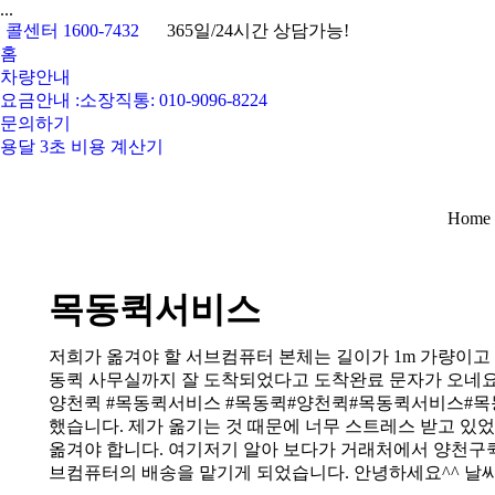
...
콜센터 1600-7432
365일/24시간 상담가능!
홈
차량안내
요금안내 :소장직통: 010-9096-8224
문의하기
용달 3초 비용 계산기
You ar
Home
목동퀵서비스
저희가 옮겨야 할 서브컴퓨터 본체는 길이가 1m 가량이고
동퀵 사무실까지 잘 도착되었다고 도착완료 문자가 오네요
양천퀵 #목동퀵서비스 #목동퀵#양천퀵#목동퀵서비스#목동
했습니다. 제가 옮기는 것 때문에 너무 스트레스 받고 
옮겨야 합니다. 여기저기 알아 보다가 거래처에서 양천구
브컴퓨터의 배송을 맡기게 되었습니다. 안녕하세요^^ 날씨