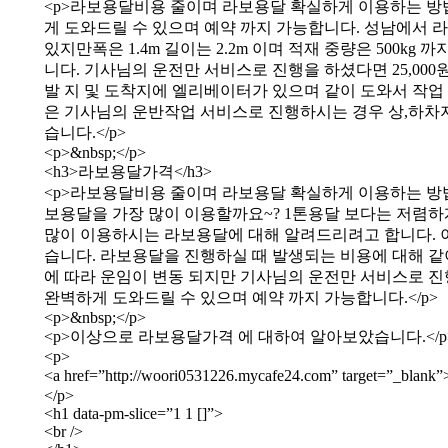
<p>라보용달비용 줄이며 라보용달 확실하게 이용하는 방법
게 도와드릴 수 있으며 예약 까지 가능합니다. 성남에서
있지만폭은 1.4m 길이는 2.2m 이며 적재 중량은 500
니다. 기사님의 운전만 서비스로 진행을 하셨다면 25,0
발 지 및 도착지에 엘리베이터가 있으며 같이 도와서 작
은 기사님의 운반작업 서비스로 진행하시는 경우 상,하차지
습니다.</p>
<p>&nbsp;</p>
<h3>라보용달가격</h3>
<p>라보용달비용 줄이며 라보용달 확실하게 이용하는 방법(라
보용달을 가장 많이 이용할까요~? 1톤용달 보다는 저렴하
많이 이용하시는 라보용달에 대해 알려드리려고 합니다. 
습니다. 라보용달을 진행하실 때 발생되는 비용에 대해 같
에 따라 운임이 변동 되지만 기사님의 운전만 서비스로 진행
완벽하게 도와드릴 수 있으며 예약 까지 가능합니다.</p>
<p>&nbsp;</p>
<p>이상으로 라보용달가격 에 대하여 알아보았습니다.</p
<p>
<a href=”http://woori0531226.mycafe24.com” target=”_
</p>
<h1 data-pm-slice=”1 1 []”>
<br />