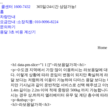
...
콜센터 1600-7432
365일/24시간 상담가능!
홈
차량안내
요금안내 :소장직통: 010-9096-8224
문의하기
용달 3초 비용 계산기
You ar
Home
<h1 data-pm-slice=”1 1 []”>라보용달가격</h1>
<p>수도권 지역에서 가장 많이 이용하시는 라보용달에 
다. 이렇게 상황에 따라 운임이 변동이 되지만 확실하게 
달 보다는 저렴하게 이용이 가능하며 다마스 용달 보다는 더
지만 기사님과 같이 운반작업 서비스로 선택 해주셨고 이
1.4m 길이는 2.2m 이며 적재 중량은 500kg 까지 
시는 경우 상,하차지 엘리베이터 유무 및 계단 층수에 따라
<p>&nbsp;</p>
<h3>라보용달가격</h3>