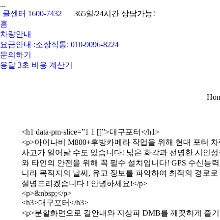
...
콜센터 1600-7432
365일/24시간 상담가능!
홈
차량안내
요금안내 :소장직통: 010-9096-8224
문의하기
용달 3초 비용 계산기
You 
Ho
<h1 data-pm-slice=”1 1 []”>대구포터</h1>
<p>아이나비 M800+후방카메라 작업을 위해 현대 포터
사고가 일어날 수도 있습니다! 넓은 화각과 선명한 시인
와 타인의 안전을 위해 꼭 필수 설치입니다! GPS 수신능력
니라 목적지의 날씨, 유고 정보를 파악하여 최적의 경로로
설명드리겠습니다 ! 안녕하세요!</p>
<p>&nbsp;</p>
<h3>대구포터</h3>
<p>분할화면으로 길안내와 지상파 DMB를 깨끗하게 즐