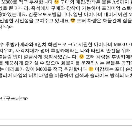
 M800를 적극 추천합니다
구매와 매립/장착은 물론 A/S까지
 있을 뿐 아니라, 즉석에서 구매와 장착이 가능하며 프리미엄 스토
용하였는데요. 건준오토모빌입니다. 일단 아이나비 내비게이션 M8
 선명한 시인성을 보여주고 있네요
포터 차량은 화물칸에 짐을
</p>
수 후방카메라와 8인치 화면으로 크고 시원한 아이나비 M800 
려우며, 사각지대가 넓어 후방카메라는 나와 타인의 안전을 위해
흔들림 없이 깔끔하게 장착하였습니다.
포터 차량은 후방카메라
를 깨끗하게 즐기실 수 있으며 화물차를 운전하시는 분들은 공장
는 메리트가 있어 M800를 적극 추천합니다
마감재는 포터 순
 클리어 타입의 터치 패널을 이용하여 검색과 슬라이드 방식의 터치
ank”>대구포터</a>