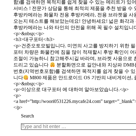
함)를 검색하면 목적지를 쉽게 찾을 수 있는 메리트가 있어
서비스 ! 전문가 상담을 통해 최적의 제품을 추천 받을 수
후방카메라는 화물차 전용 후방카메라, 전용 브라켓을 사
오는지 테스트를 해보았는데요! 안녕하세요! 넓은 화각과
후방카메라는 나와 타인의 안전을 위해 꼭 필수 설치입니다!
<p>&nbsp;</p>
<h3>대구포터</h3>
<p>건준오토모빌입니다. 미연의 사고를 방지하기 위한 필
포터 차량은 화물칸에 짐을 많이 적재할시 후방 확인이 어
조절이 가능하니 참고해주시길 바라며, 브라켓 사용으로 
드리고 있습니다
분할화면으로 길안내와 지상파 DMB
번호(지역번호포함)를 검색하면 목적지를 쉽게 찾을 수 있
니다
M800 제품은 안드로이드 OS 기반의 내비게이션,
<p>&nbsp;</p>
<p>이상으로 대구포터 에 대하여 알아보았습니다.</p>
<p>
<a href=”http://woori0531226.mycafe24.com” target=”_bl
</p>
Search
Search: