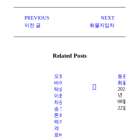
Post
navigation
PREVIOUS
NEXT
Previous
Next
이전 글
화물지입차
post:
post:
Related Posts
오토
동원
바이
화물
2023
탁송
년
이륜
08월
차운
22일
송 5
톤트
럭가
격
로베