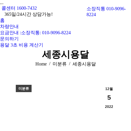
...
콜센터 1600-7432
소장직통 010-9096-
365일/24시간 상담가능!
8224
홈
차량안내
요금안내 :소장직통: 010-9096-8224
문의하기
용달 3초 비용 계산기
세종시용달
You are here:
Home
미분류
세종시용달
미분류
12월
5
2022