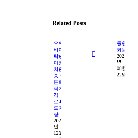
Related Posts
오토
동원
바이
화물
2023
탁송
년
이륜
08월
차운
22일
송 5
톤트
럭가
격
로베
드차
량
2023
년
12월