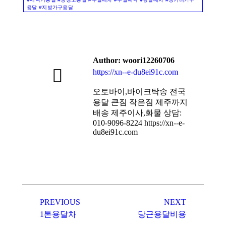
용달 #지방가구용달
Author:
woori12260706
https://xn--e-du8ei91c.com
오토바이,바이크탁송 전국
용달 큰짐 작은짐 제주까지
배송 제주이사,화물 상담:
010-9096-8224 https://xn--e-
du8ei91c.com
Post
navigation
PREVIOUS
NEXT
Previous
Next
1톤용달차
당근용달비용
post:
post: