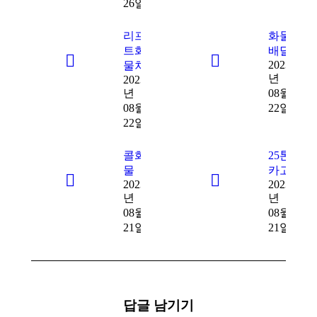
26일
리프
화물
트화
배달
2023
물차
년
2023
년
08월
08월
22일
22일
콜화
25톤
물
카고
2023
2023
년
년
08월
08월
21일
21일
답글 남기기