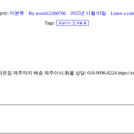
gory:
미분류
2022년 11월 03일
By
woori12260706
Leave a co
Tags:
용달이사
화물 콜
지 배송 제주이사,화물 상담: 010-9096-8224 https://xn--e-
Next
post: