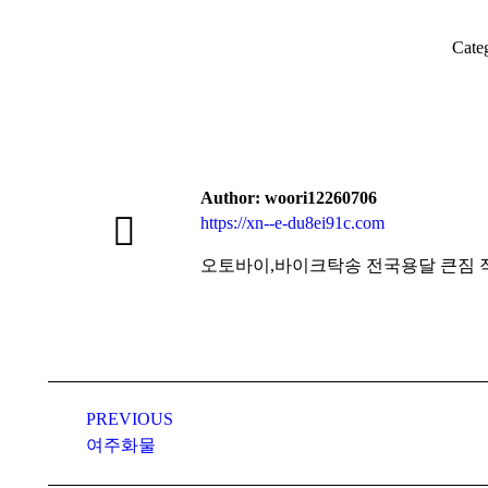
Cate
Author:
woori12260706
https://xn--e-du8ei91c.com
오토바이,바이크탁송 전국용달 큰짐 작은짐 제주까
Post
navigation
PREVIOUS
Previous
여주화물
post: