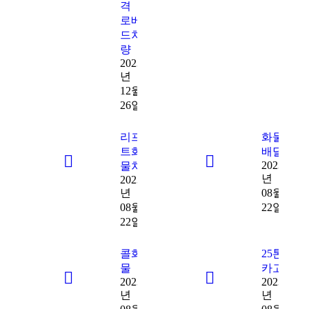
격
로베
드차
량
2023
년
12월
26일
리프
화물
트화
배달
2023
물차
년
2023
년
08월
08월
22일
22일
콜화
25톤
물
카고
2023
2023
년
년