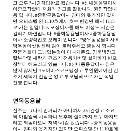
고 오후 5시경작업완료 됬습니다. #신내동용달이사
이중포장할때 저희가 최고로 잘합니다. 원팀작업내
용 입니다. #중랑구용달이사 침대와 옷가지만 있지
만 오피스텔 안 1110호에서 호수 변경만 해서 1115
로 가는 일입니다. 포장이사를 해도 이정도 시간은
걸리기 마련입니다. #중화동용달이사 #중화동용달
이사 소량작업도 오케이 입니다. #망우동용달이사 #
망우동이삿짐센터 많이 불러주세요 열심히 합니다.
전문가들이 그냥있는것이 아니거든요. 양문냉장고
탈부착및 세탁기 건조기 전용커버및 설치까지 반포
장부터 해드리고 있습니다. #신내동용달이사 짐은
많지 않지만 4도어비스코프냉장고 투인원에어컨 건
조기 세탁기 잔짐은 없고 부모님댁으로 가는 작업
진행 합니다.
면목동용달
전주는 그다지 먼거리가 아니여서 3시간정고 소요
되 아침일찍 시작하니 오후에 설치까지 모두 마쳐드
리고 되돌아오니 저녁5시즘 됬습니다. #중화동용달
이사 침대와 옷가지만 있지만 오피스텔 안 1110호에