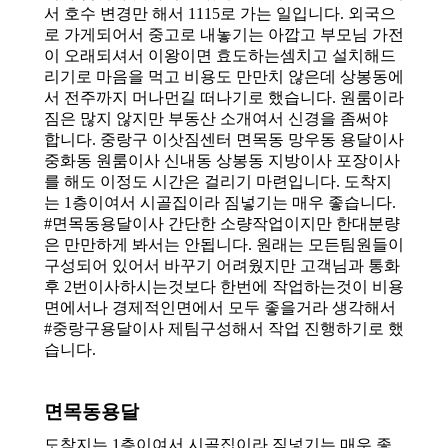
서 호수 변경만 해서 1115로 가는 일입니다. 외국으
로 가게되어서 중고로 내놓기는 아깝고 부모님 가전
이 오래되셔서 이왕이면 효도하는셈치고 설치해드
리기로 마음을 먹고 비용도 만만치 않은데 상봉동에
서 전주까지 머나먼길 떠나기로 했습니다. 원룸이라
짐은 많지 않지만 부동산 소개여서 신경을 좀써야
합니다. 중랑구 이삿짐센터 면목동 망우동 용달이사
중화동 원룸이사 신내동 상봉동 지방이사 포장이사
를 해도 이정도 시간은 걸리기 마련입니다. 도착지
는 1층이여서 시골집이라 짐넣기는 매우 좋습니다.
#면목동용달이사 간단한 소량작업이지만 한대분량
은 만만하게 봐서는 안됩니다. 원래는 모든팀원들이
구성되어 있어서 바꾸기 어려웠지만 고객님과 통화
후 2번이사하시는것보다 한번에 작업하는것이 비용
면에서나 경제적인면에서 모두 좋을거라 생각해서
#중랑구용달이사 제팀구성해서 작업 진행하기로 했
습니다.
면목동용달
도착지는 1층이여서 시골집이라 짐넣기는 매우 좋