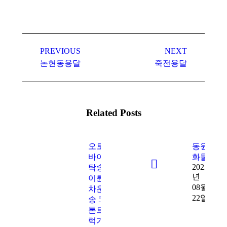
Post
navigation
PREVIOUS
NEXT
Previous
Next
논현동용달
죽전용달
post:
post:
Related Posts
오토
동원
바이
화물
2023
탁송
년
이륜
08월
차운
22일
송 5
톤트
럭가